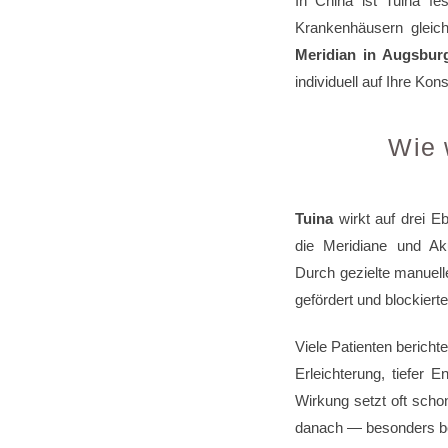
In China ist Tuina fe
Krankenhäusern gleich
Meridian in Augsbur
individuell auf Ihre Ko
Wie 
Tuina
wirkt auf drei E
die Meridiane und Ak
Durch gezielte manuel
gefördert und blockier
Viele Patienten bericht
Erleichterung, tiefer 
Wirkung setzt oft scho
danach — besonders be