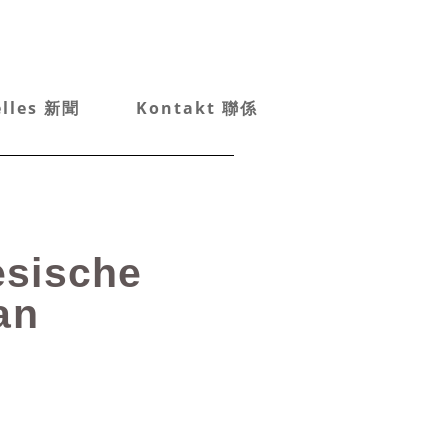
elles 新聞
Kontakt 聯係
esische
an