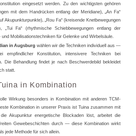
nstitution eingesetzt werden. Zu den wichtigsten gehören
ngen mit dem Handrücken entlang der Meridiane), „An Fa“
 auf Akupunkturpunkte), „Rou Fa“ (kreisende Knetbewegungen
, „Tui Fa“ (rhythmische Schiebbewegungen entlang der
 und Mobilisationstechniken für Gelenke und Wirbelsäule.
dian in Augsburg
wählen wir die Techniken individuell aus —
i empfindlicher Konstitution, intensivere Techniken bei
. Die Behandlung findet je nach Beschwerdebild bekleidet
h statt.
Tuina in Kombination
 volle Wirkung besonders in Kombination mit anderen TCM-
este Kombination in unserer Praxis ist Tuina zusammen mit
die Akupunktur energetische Blockaden löst, arbeitet die
freiten Gewebeschichten durch — diese Kombination wirkt
als jede Methode für sich allein.