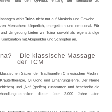
efreien und den Qi-Fluss entlang der Meridiane zu
Massagen wirkt
Tuina
nicht nur auf Muskeln und Gewebe —
zen Menschen: körperlich, energetisch und emotional. Für
 und Umgebung bieten wir Tuina sowohl als eigenständige
 Kombination mit Akupunktur und Schröpfen an.
ina? – Die klassische Massage
der TCM
 klassischen Säulen der Traditionellen Chinesischen Medizin
Kräutertherapie, Qi Gong und Ernährungslehre. Der Name
(schieben) und „Na“ (greifen) zusammen und beschreibt die
Behandlungstechniken dieser über 2.000 Jahre alten