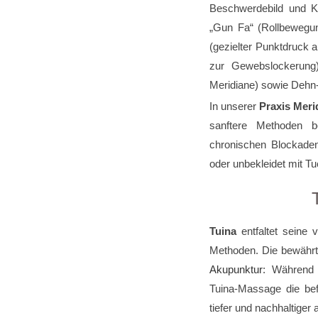
Beschwerdebild und Ko
„Gun Fa“ (Rollbewegu
(gezielter Punktdruck
zur Gewebslockerung)
Meridiane) sowie Dehn-
In unserer
Praxis Meri
sanftere Methoden be
chronischen Blockaden
oder unbekleidet mit Tuc
Tuina
entfaltet seine
Methoden. Die bewährt
Akupunktur
: Während 
Tuina-Massage die be
tiefer und nachhaltiger 