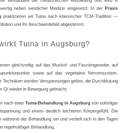
ster Bestandteil der medizinischen Ausbildung und wird in
wertig neben westlicher Medizin eingesetzt. In der
Praxis
g
praktizieren wir Tuina nach klassischer TCM-Tradition —
nstitution und Ihr Beschwerdebild abgestimmt.
wirkt Tuina in Augsburg?
benen gleichzeitig: auf das Muskel- und Fasziengewebe, auf
upunkturpunkte sowie auf das vegetative Nervensystem.
le Techniken werden Verspannungen gelöst, die Durchblutung
tes Qi wieder in Bewegung gebracht.
en nach einer
Tuina-Behandlung in Augsburg
von sofortiger
Entspannung und einem deutlich leichteren Körpergefühl. Die
n während der Behandlung ein und vertieft sich in den Tagen
i regelmäßiger Behandlung.